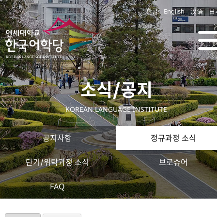
한글
English
汉语
日
소식/공지
KOREAN LANGUAGE INSTITUTE
공지사항
정규과정 소식
단기/위탁과정 소식
브로슈어
FAQ