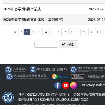
2026年春学期6級卒業式
2026-05-2
2026年春学期6級文化体験（演劇鑑賞）
2026-05-2
1
2
3
4
5
6
7
8
9
10
検索
Privacy Polic
住所：(03722) ソウル特別市 西大門区 延世路 50 言語研究教育院 20
50 YONSEI-RO, SEODAEMUN-GU, SEOUL, KOREA 03722
COPYRIGHT ⓒ 2024 YONSEI UNIVERSITY KLI. ALL RIGHTS RESERVED