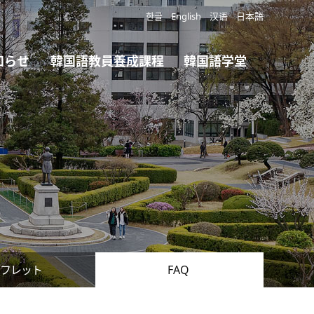
한글
English
汉语
日本語
知らせ
韓国語教員養成課程
韓国語学堂
フレット
FAQ