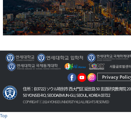
Privacy Polic
住所：(03722) ソウル特別市 西大門区 延世路 50 言語研究教育院 20
50 YONSEI-RO, SEODAEMUN-GU, SEOUL, KOREA 03722
COPYRIGHT ⓒ 2024 YONSEI UNIVERSITY KLI. ALL RIGHTS RESERVED
Top