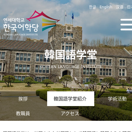
한글
English
汉语
日
韓国語学堂
KOREAN LANGUAGE INSTITUTE
挨拶
韓国語学堂紹介
学術活動
教職員
アクセス