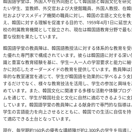
韓国語学堂は、外国人や在外同胞として韓国語と韓国文化を研究
たい学生、宣教師、外交官および大使館職員、外国人教授、在韓
社およびマスメディア機関の職員に対し、韓国の言語と文化を教
え、韓国に対する理解を促進する目的で、1959年4月1日に延世
校の附属教育機関として設立され、現在は韓国語教育分野で最も
要な役割を果たしています。
韓国語学堂の教員陣は、韓国語教授法に対する体系的な教育を受
た優れた専門家で構成されています。彼らは韓国語に対する深い
識と豊富な教育経験を基に、学生一人一人の学習要求と能力に細
かに対応したオーダーメイドの教育を提供しています。教員陣は
率的な教室運営を通じて、学生が韓国語を効果的に学べるよう支
するだけでなく、様々な教育技法を活用し、学生の参加と興味を
めています。また、韓国文化に関連する多様な活動や体験プログ
ムを通じて、学生が韓国社会と文化に自然に適応できるように支
しています。韓国語学堂の教員陣による献身的で専門的な指導は
学生の言語能力を向上させるとともに、韓国での生活に自信を持
て適応できる土台となっています。
現在、毎学期約160名の優秀な講師陣が約2,300名の学生を指導し