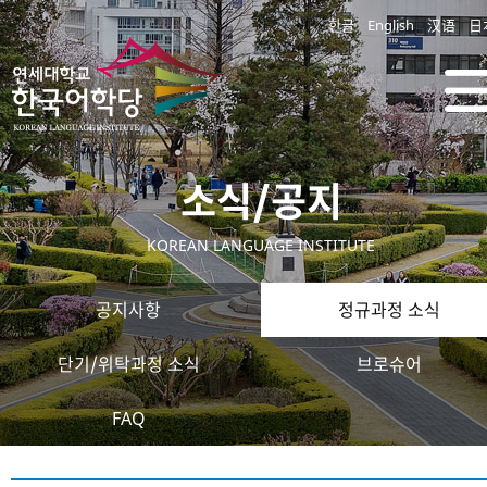
한글
English
汉语
日
소식/공지
KOREAN LANGUAGE INSTITUTE
공지사항
정규과정 소식
단기/위탁과정 소식
브로슈어
FAQ