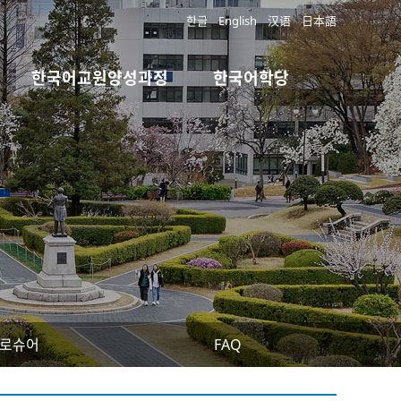
한글
English
汉语
日本語
한국어교원양성과정
한국어학당
로슈어
FAQ