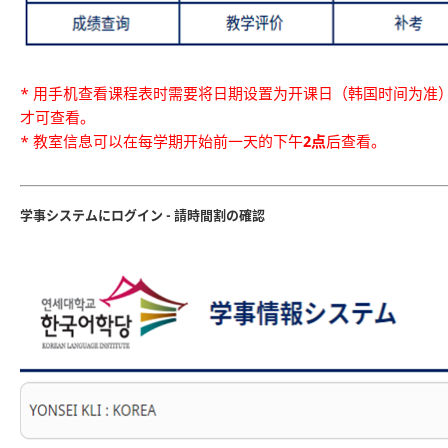
* 用手机查看课程表时需要将日期设置为开课日（韩国时间为准
才可查看。
* 教室信息可以在每学期开始前一天的下午
2点
后查看。
学事システムにログイン - 請時間割の確認