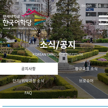
한글
English
汉语
日
소식/공지
KOREAN LANGUAGE INSTITUTE
공지사항
정규과정 소식
단기/위탁과정 소식
브로슈어
FAQ