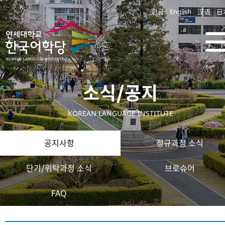
한글
English
汉语
日
소식/공지
KOREAN LANGUAGE INSTITUTE
공지사항
정규과정 소식
단기/위탁과정 소식
브로슈어
FAQ