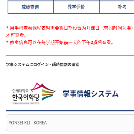
* 用手机查看课程表时需要将日期设置为开课日（韩国时间为准
才可查看。
* 教室信息可以在每学期开始前一天的下午
2点
后查看。
学事システムにログイン - 請時間割の確認