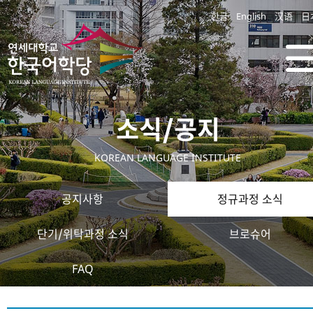
한글
English
汉语
日
소식/공지
KOREAN LANGUAGE INSTITUTE
공지사항
정규과정 소식
단기/위탁과정 소식
브로슈어
FAQ