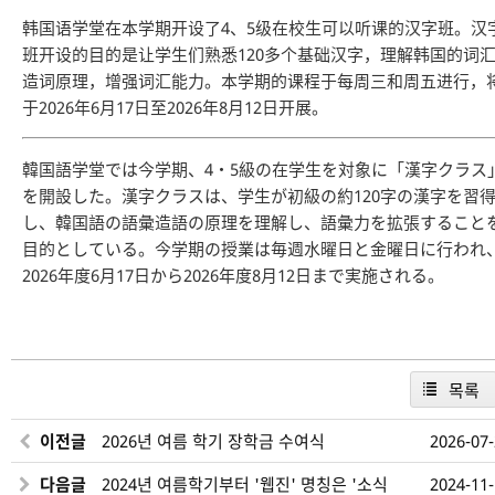
韩国语学堂在本学期开设了4、5级在校生可以听课的汉字班。汉
班开设的目的是让学生们熟悉120多个基础汉字，理解韩国的词
造词原理，增强词汇能力。本学期的课程于每周三和周五进行，
于2026年6月17日至2026年8月12日开展。
韓国語学堂では今学期、4・5級の在学生を対象に「漢字クラス
を開設した。漢字クラスは、学生が初級の約120字の漢字を習
し、韓国語の語彙造語の原理を理解し、語彙力を拡張すること
目的としている。今学期の授業は毎週水曜日と金曜日に行われ
2026年度6月17日から2026年度8月12日まで実施される。
목록
이전글
2026년 여름 학기 장학금 수여식
2026-07
다음글
2024년 여름학기부터 '웹진' 명칭은 '소식
2024-11