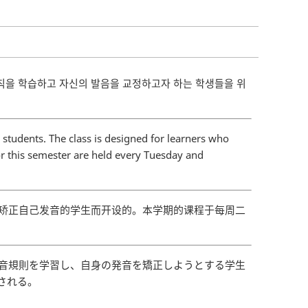
칙을 학습하고 자신의 발음을 교정하고자 하는 학생들을 위
students. The class is designed for learners who
or this semester are held every Tuesday and
望矫正自己发音的学生而开设的。本学期的课程于每周二
発音規則を学習し、自身の発音を矯正しようとする学生
施される。