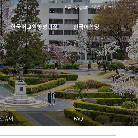
한글
English
汉语
日本語
한국어교원양성과정
한국어학당
로슈어
FAQ