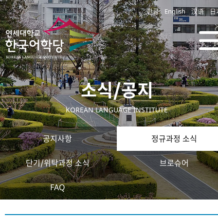
한글
English
汉语
日
소식/공지
KOREAN LANGUAGE INSTITUTE
공지사항
정규과정 소식
단기/위탁과정 소식
브로슈어
FAQ