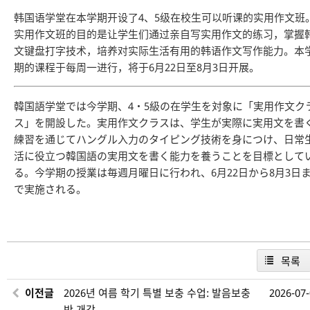
韩国语学堂在本学期开设了4、5级在校生可以听课的实用作文班
实用作文班的目的是让学生们通过亲自写实用作文的练习，掌握
文键盘打字技术，培养对实际生活有用的韩语作文写作能力。本
期的课程于每周一进行，将于6月22日至8月3日开展。
韓国語学堂では今学期、4・5級の在学生を対象に「実用作文ク
ス」を開設した。実用作文クラスは、学生が実際に実用文を書
練習を通じてハングル入力のタイピング技術を身につけ、日常
活に役立つ韓国語の実用文を書く能力を養うことを目標として
る。今学期の授業は毎週月曜日に行われ、6月22日から8月3日
で実施される。
목록
이전글
2026년 여름 학기 특별 보충 수업: 발음보충
2026-07
반 개강