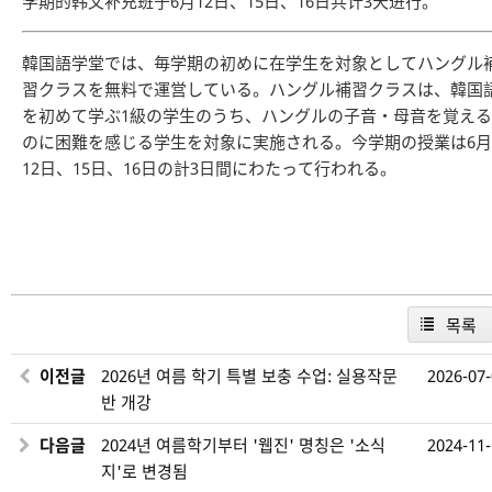
学期的韩文补充班于6月12日、15日、16日共计3天进行。
韓国語学堂では、毎学期の初めに在学生を対象としてハングル
習クラスを無料で運営している。ハングル補習クラスは、韓国
を初めて学ぶ1級の学生のうち、ハングルの子音・母音を覚える
のに困難を感じる学生を対象に実施される。今学期の授業は6月
12日、15日、16日の計3日間にわたって行われる。
목록
이전글
2026년 여름 학기 특별 보충 수업: 실용작문
2026-07
반 개강
다음글
2024년 여름학기부터 '웹진' 명칭은 '소식
2024-11
지'로 변경됨