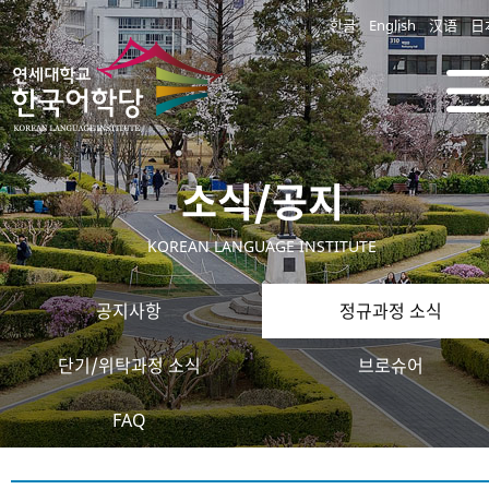
한글
English
汉语
日
소식/공지
KOREAN LANGUAGE INSTITUTE
공지사항
정규과정 소식
단기/위탁과정 소식
브로슈어
FAQ