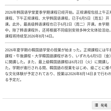
2026年韩国语学堂夏季学期课程已经开始。正规课程包括上午正
课程、下午正规课程、大学韩国语课程，已于6月5日（周五）开
课。此外，最高级韩语课程也已于6月2日（周二）开课。本学期
中，除了韩语课程外，还将根据不同级别安排多种文化体验活动
课程将持续至2026年8月14日。
2026年夏学期の韓国語学堂の授業が始まった。正規課程には午
課程・午後課程・大学韓国語課程があり、いずれも6月5日（金
に開講した。また、最上級韓国語課程は6月2日（火）に開講し
た。学期が進行される間、韓国語の授業をはじめ、級ごとに様
な文化体験が予定されており、授業は2026年8月14日まで行わ
る予定だ。
목록