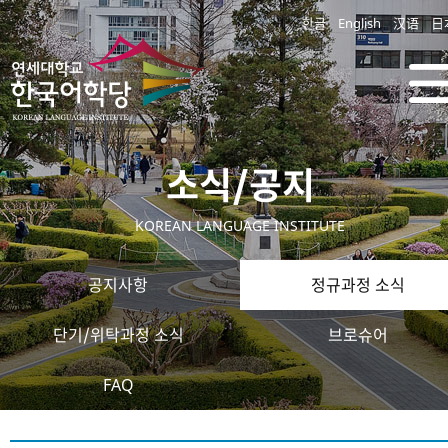
한글
English
汉语
日
소식/공지
KOREAN LANGUAGE INSTITUTE
공지사항
정규과정 소식
단기/위탁과정 소식
브로슈어
FAQ