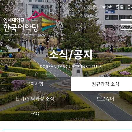
한글
English
汉语
日
소식/공지
KOREAN LANGUAGE INSTITUTE
공지사항
정규과정 소식
단기/위탁과정 소식
브로슈어
FAQ