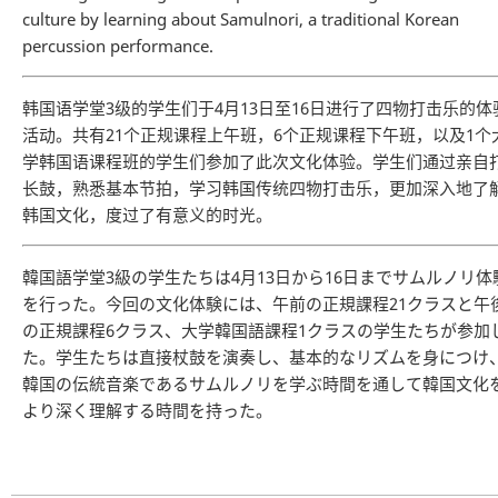
culture by learning about Samulnori, a traditional Korean
percussion performance.
韩国语学堂3级的学生们于4月13日至16日进行了四物打击乐的体
活动。共有21个正规课程上午班，6个正规课程下午班，以及1个
学韩国语课程班的学生们参加了此次文化体验。学生们通过亲自
长鼓，熟悉基本节拍，学习韩国传统四物打击乐，更加深入地了
韩国文化，度过了有意义的时光。
韓国語学堂3級の学生たちは4月13日から16日までサムルノリ体
を行った。今回の文化体験には、午前の正規課程21クラスと午
の正規課程6クラス、大学韓国語課程1クラスの学生たちが参加
た。学生たちは直接杖鼓を演奏し、基本的なリズムを身につけ
韓国の伝統音楽であるサムルノリを学ぶ時間を通して韓国文化
より深く理解する時間を持った。