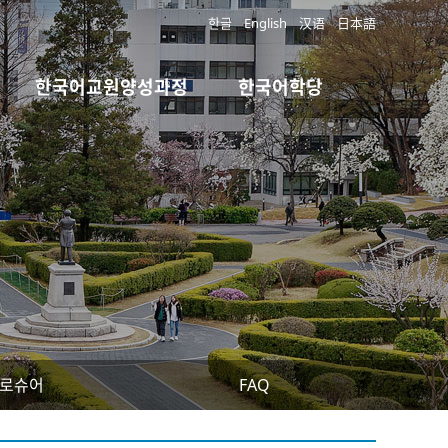
한글
English
汉语
日本語
한국어교원양성과정
한국어학당
로슈어
FAQ