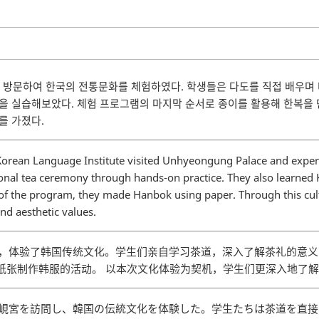
을 방문하여 한국의 전통문화를 체험하였다. 학생들은 다도를 직접 배우며
을 실습해보았다. 체험 프로그램의 마지막 순서로 종이를 활용해 한복을 
를 가졌다.
 Korean Language Institute visited Unhyeongung Palace and experi
onal tea ceremony through hands-on practice. They also learned K
part of the program, they made Hanbok using paper. Through this cu
nd aesthetic values.
岘宫，体验了韩国传统文化。学生们亲自学习茶道，深入了解茶礼的意
纸张制作韩服的活动。 以本次文化体验为契机，学生们更深入地了
が雲峴宮を訪問し、韓国の伝統文化を体験した。学生たちは茶道を直