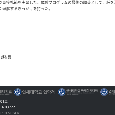
で直接礼節を実習した。体験プログラムの最後の順番として、紙を
く理解するきっかけを持った。
로 변경됨
201호
EA 03722
HTS RESERVED