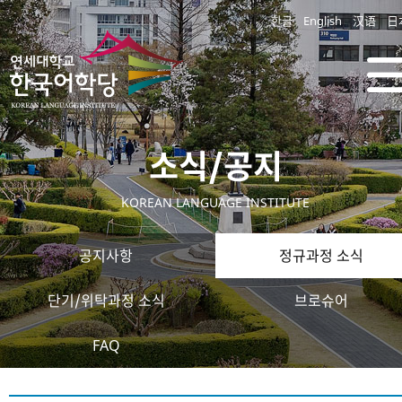
한글
English
汉语
日
소식/공지
KOREAN LANGUAGE INSTITUTE
공지사항
정규과정 소식
단기/위탁과정 소식
브로슈어
FAQ