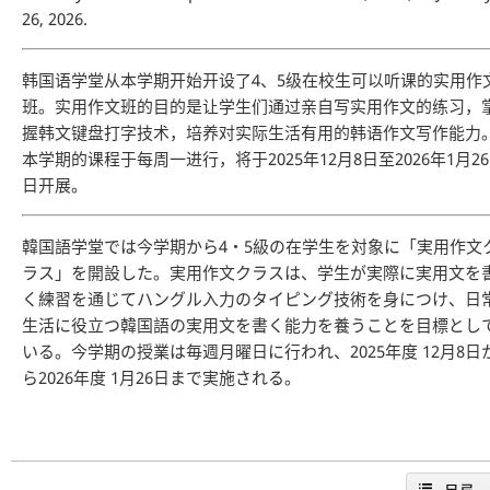
26, 2026.
韩国语学堂从本学期开始开设了4、5级在校生可以听课的实用作
班。实用作文班的目的是让学生们通过亲自写实用作文的练习，
握韩文键盘打字技术，培养对实际生活有用的韩语作文写作能力
本学期的课程于每周一进行，将于2025年12月8日至2026年1月26
日开展。
韓国語学堂では今学期から4・5級の在学生を対象に「実用作文
ラス」を開設した。実用作文クラスは、学生が実際に実用文を
く練習を通じてハングル入力のタイピング技術を身につけ、日
生活に役立つ韓国語の実用文を書く能力を養うことを目標とし
いる。今学期の授業は毎週月曜日に行われ、2025年度 12月8日
ら2026年度 1月26日まで実施される。