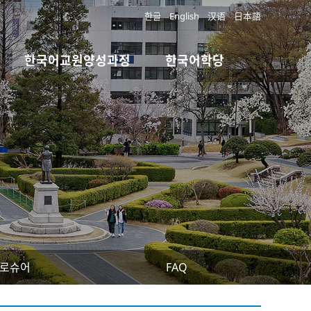
한글
English
汉语
日本語
한국어교원양성과정
한국어학당
로슈어
FAQ