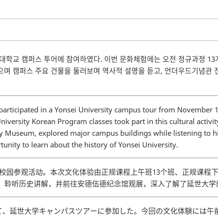
세대학교 캠퍼스 투어에 참여하였다. 이번 문화체험에는 오전 정규과정 13개
며 캠퍼스 주요 건물을 둘러보며 역사적 설명을 듣고, 언더우드기념관
 participated in a Yonsei University campus tour from November 1
iversity Korean Program classes took part in this cultural activit
ity Museum, explored major campus buildings while listening to hi
ity to learn about the history of Yonsei University.
大学校园参观活动。本次文化体验由正规课程上午班13个班、正规课程
，聆听历史讲解，并前往安德伍德纪念馆观展，深入了解了延世大学
かけて、延世大学キャンパスツアーに参加した。今回の文化体験には午