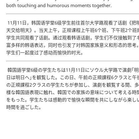
both touching and humorous moments together.
11月11日，韩国语学堂6级学生前往首尔大学路观看了话剧《把
天交给明天》。当天上午，正规课程上午班6个班、下午班2个班
学生共同观看了话剧。通过观看韩语话剧，学生们不仅接触到了
富多样的韩语表达，同时也引发了对韩国家族意义和形态的思考
学生们一起度过了感动而愉快的时光。
韓国語学堂6級の学生たちは11月11日にソウル大学路で演劇｢明
日は明日へ｣を観覧した。この日、午前の正規課程6クラスと午
の正規課程2クラスの学生たちが参加し、演劇を観覧する間、多
様な韓国語表現に触れ、韓国での家族の意味について考える時
をもった。学生たちは感動的で愉快な瞬間を共にしながら楽し
時間を過ごした。