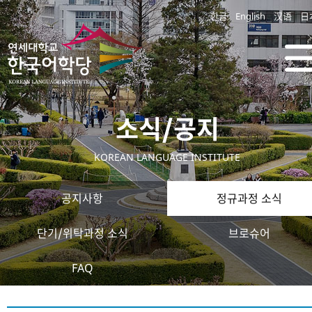
한글
English
汉语
日
소식/공지
KOREAN LANGUAGE INSTITUTE
공지사항
정규과정 소식
단기/위탁과정 소식
브로슈어
FAQ