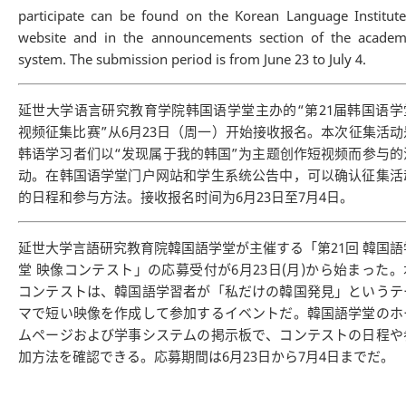
participate can be found on the Korean Language Institute
website and in the announcements section of the academ
system. The submission period is from June 23 to July 4.
延世大学语言研究教育学院韩国语学堂主办的“第21届韩国语学
视频征集比赛”从6月23日（周一）开始接收报名。本次征集活动
韩语学习者们以“发现属于我的韩国”为主题创作短视频而参与的
动。在韩国语学堂门户网站和学生系统公告中，可以确认征集活
的日程和参与方法。接收报名时间为6月23日至7月4日。
延世大学言語研究教育院韓国語学堂が主催する「第21回 韓国語
堂 映像コンテスト」の応募受付が6月23日(月)から始まった。
コンテストは、韓国語学習者が「私だけの韓国発見」というテ
マで短い映像を作成して参加するイベントだ。韓国語学堂のホ
ムページおよび学事システムの掲示板で、コンテストの日程や
加方法を確認できる。応募期間は6月23日から7月4日までだ。