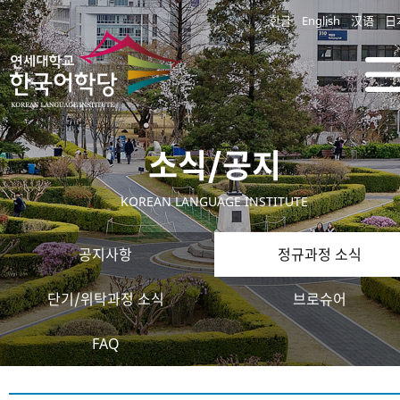
한글
English
汉语
日
소식/공지
KOREAN LANGUAGE INSTITUTE
공지사항
정규과정 소식
단기/위탁과정 소식
브로슈어
FAQ