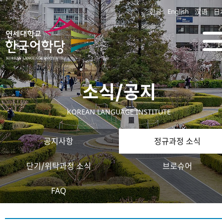
한글
English
汉语
日
소식/공지
KOREAN LANGUAGE INSTITUTE
공지사항
정규과정 소식
단기/위탁과정 소식
브로슈어
FAQ