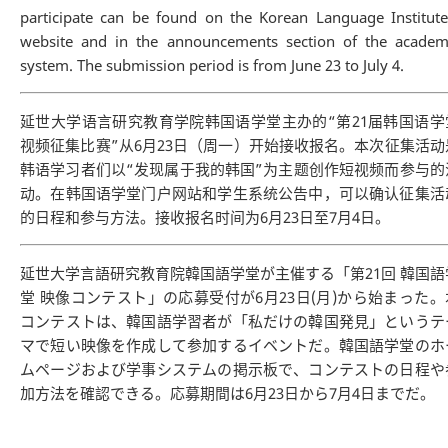
participate can be found on the Korean Language Institute
website and in the announcements section of the academ
system. The submission period is from June 23 to July 4.
延世大学语言研究教育学院韩国语学堂主办的“第21届韩国语学
视频征集比赛”从6月23日（周一）开始接收报名。本次征集活动
韩语学习者们以“发现属于我的韩国”为主题创作短视频而参与的
动。在韩国语学堂门户网站和学生系统公告中，可以确认征集活
的日程和参与方法。接收报名时间为6月23日至7月4日。
延世大学言語研究教育院韓国語学堂が主催する「第21回 韓国語
堂 映像コンテスト」の応募受付が6月23日(月)から始まった。
コンテストは、韓国語学習者が「私だけの韓国発見」というテ
マで短い映像を作成して参加するイベントだ。韓国語学堂のホ
ムページおよび学事システムの掲示板で、コンテストの日程や
加方法を確認できる。応募期間は6月23日から7月4日までだ。