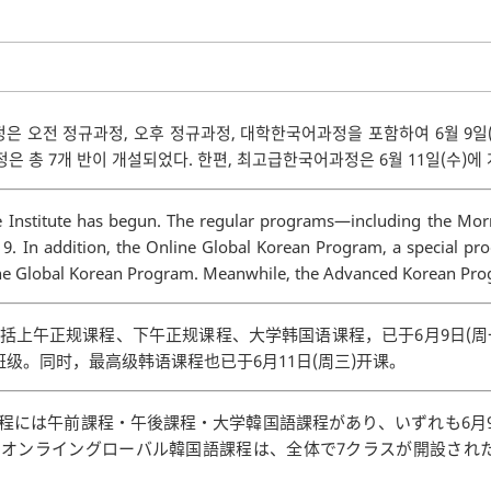
과정은 오전 정규과정, 오후 정규과정, 대학한국어과정을 포함하여 6월 9
 총 7개 반이 개설되었다. 한편, 최고급한국어과정은 6월 11일(수)에
Institute has begun. The regular programs—including the Morn
. In addition, the Online Global Korean Program, a special pr
line Global Korean Program. Meanwhile, the Advanced Korean Pro
包括上午正规课程、下午正规课程、大学韩国语课程，已于6月9日(
级。同时，最高级韩语课程也已于6月11日(周三)开课。
課程には午前課程・午後課程・大学韓国語課程があり、いずれも6
オンライングローバル韓国語課程は、全体で7クラスが開設された