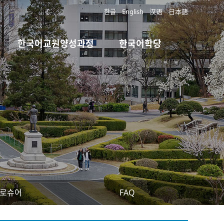
한글
English
汉语
日本語
한국어교원양성과정
한국어학당
로슈어
FAQ