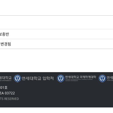
글보충반
로 변경됨
201호
EA 03722
HTS RESERVED