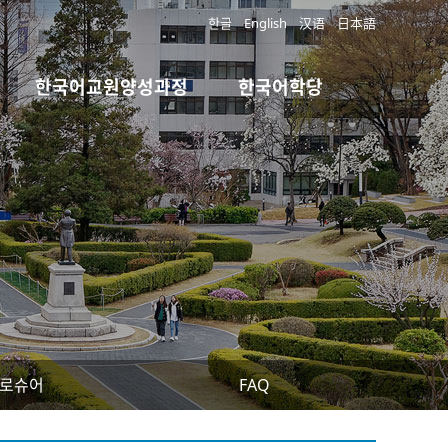
한글
English
汉语
日本語
한국어교원양성과정
한국어학당
로슈어
FAQ