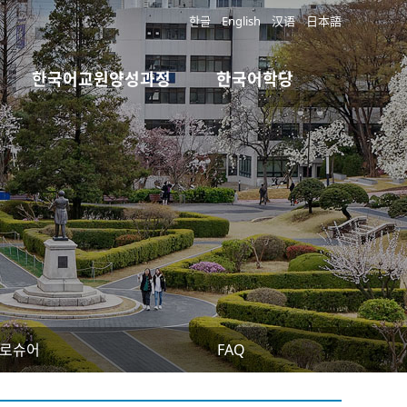
한글
English
汉语
日本語
한국어교원양성과정
한국어학당
로슈어
FAQ