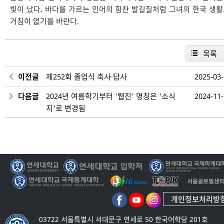
빛이 났다. 바다를 가르는 인어의 힘찬 발길질처럼 그녀의 한국 생
거침이 없기를 바란다.
목록
이전글
제252회 졸업식 축사·답사
2025-03
다음글
2024년 여름학기부터 '웹진' 명칭은 '소식
2024-11
지'로 변경됨
개인정보처리방
03722 서울특별시 서대문구 연세로 50 한국어학당 201호