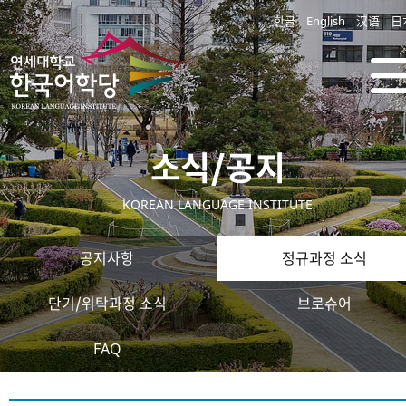
한글
English
汉语
日
소식/공지
KOREAN LANGUAGE INSTITUTE
공지사항
정규과정 소식
단기/위탁과정 소식
브로슈어
FAQ