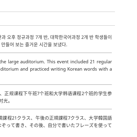
반과 오후 정규과정 7개 반, 대학한국어과정 2개 반 학생들이
 만들어 보는 즐거운 시간을 보냈다.
he large auditorium. This event included 21 regular
auditorium and practiced writing Korean words with a
班、正规课程下午班7个班和大学韩语课程2个班的学生参
时光。
規課程21クラス、午後の正規課程7クラス、大学韓国語
なぞって書き、その後、自分で書いたフレーズを使って