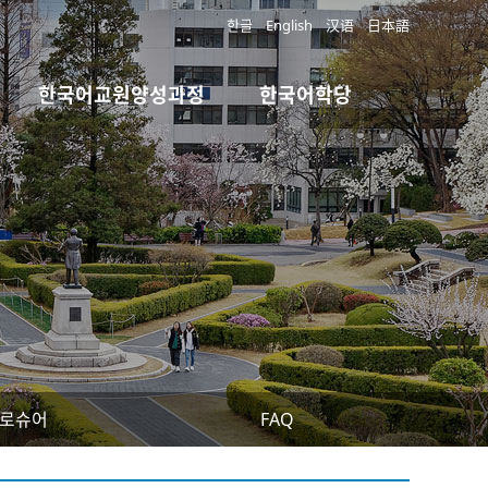
한글
English
汉语
日本語
한국어교원양성과정
한국어학당
로슈어
FAQ