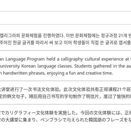
서 캘리그라피 문화체험을 진행하였다. 이번 문화체험에는 정규과정 21개 
어진 한글 글귀를 따라서 써 보고 이어 학생들이 직접 쓴 글귀로 엽서를
an Language Program held a calligraphy cultural experience at t
 university Korean language classes. Students gathered in the 
 handwritten phrases, enjoying a fun and creative time.
）在大讲堂进行了一次书法文化体验。此次文化体验共有正规课程21个
定的韩文句子，随后用自己书写的字句制作了明信片，度过了愉快的
大講堂でカリグラフィー文化体験を実施した。今回の文化体験には、正
堂の大講堂に集まり、ペンブラシで与えられた韓国語のフレーズを