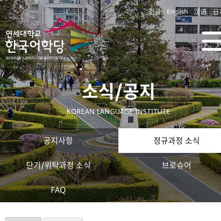
한글
English
汉语
日
소식/공지
KOREAN LANGUAGE INSTITUTE
공지사항
정규과정 소식
단기/위탁과정 소식
브로슈어
FAQ