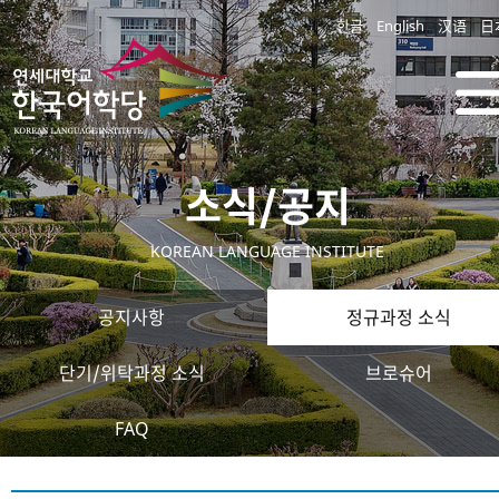
한글
English
汉语
日
소식/공지
KOREAN LANGUAGE INSTITUTE
공지사항
정규과정 소식
단기/위탁과정 소식
브로슈어
FAQ