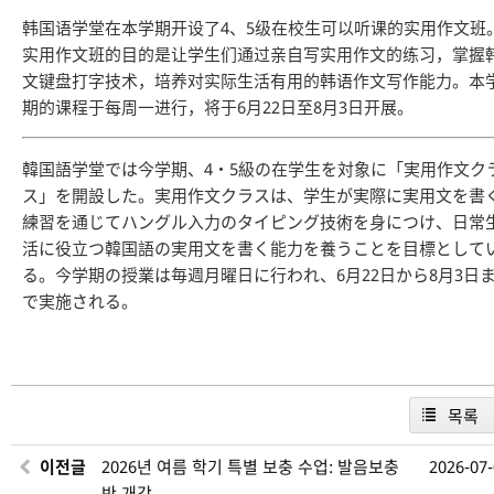
韩国语学堂在本学期开设了4、5级在校生可以听课的实用作文班
实用作文班的目的是让学生们通过亲自写实用作文的练习，掌握
文键盘打字技术，培养对实际生活有用的韩语作文写作能力。本
期的课程于每周一进行，将于6月22日至8月3日开展。
韓国語学堂では今学期、4・5級の在学生を対象に「実用作文ク
ス」を開設した。実用作文クラスは、学生が実際に実用文を書
練習を通じてハングル入力のタイピング技術を身につけ、日常
活に役立つ韓国語の実用文を書く能力を養うことを目標として
る。今学期の授業は毎週月曜日に行われ、6月22日から8月3日
で実施される。
목록
이전글
2026년 여름 학기 특별 보충 수업: 발음보충
2026-07
반 개강