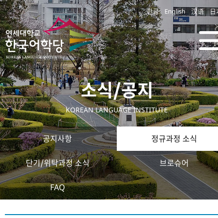
한글
English
汉语
日
소식/공지
KOREAN LANGUAGE INSTITUTE
공지사항
정규과정 소식
단기/위탁과정 소식
브로슈어
FAQ