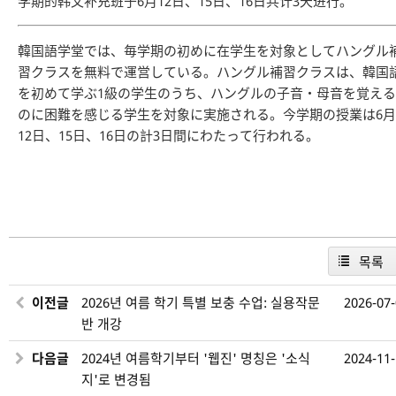
学期的韩文补充班于6月12日、15日、16日共计3天进行。
韓国語学堂では、毎学期の初めに在学生を対象としてハングル
習クラスを無料で運営している。ハングル補習クラスは、韓国
を初めて学ぶ1級の学生のうち、ハングルの子音・母音を覚える
のに困難を感じる学生を対象に実施される。今学期の授業は6月
12日、15日、16日の計3日間にわたって行われる。
목록
이전글
2026년 여름 학기 특별 보충 수업: 실용작문
2026-07
반 개강
다음글
2024년 여름학기부터 '웹진' 명칭은 '소식
2024-11
지'로 변경됨