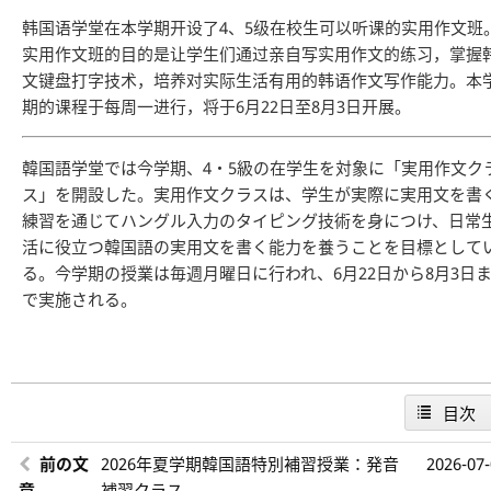
韩国语学堂在本学期开设了4、5级在校生可以听课的实用作文班
实用作文班的目的是让学生们通过亲自写实用作文的练习，掌握
文键盘打字技术，培养对实际生活有用的韩语作文写作能力。本
期的课程于每周一进行，将于6月22日至8月3日开展。
韓国語学堂では今学期、4・5級の在学生を対象に「実用作文ク
ス」を開設した。実用作文クラスは、学生が実際に実用文を書
練習を通じてハングル入力のタイピング技術を身につけ、日常
活に役立つ韓国語の実用文を書く能力を養うことを目標として
る。今学期の授業は毎週月曜日に行われ、6月22日から8月3日
で実施される。
目次
前の文
2026年夏学期韓国語特別補習授業：発音
2026-07
章
補習クラス