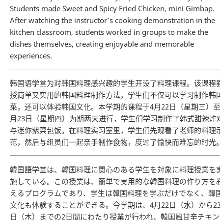
Students made Sweet and Spicy Fried Chicken, mini Gimbap.
After watching the instructor’s cooking demonstration in the
kitchen classroom, students worked in groups to make the
dishes themselves, creating enjoyable and memorable
experiences.
韩国语学堂为对韩国料理感兴趣的学生开设了料理课程。该课程
授简单又实用的韩国料理制作方法，学生们不仅可以学习制作韩
菜，还可以体验韩国文化。本学期的课程于4月22日（星期三）至
月23日（星期四）为期两天进行，学生们学习制作了韩式甜辣炸
与迷你紫菜包饭。在料理实习室里，学生们先观看了老师的料理
范，然后与组员们一起亲手制作食物，度过了愉快而难忘的时光
韓国語学堂は、韓国料理に関心のある学生を対象に料理授業を
施している。この授業は、簡単で実用的な韓国料理の作り方を
えるプログラムであり、学生は韓国料理を学ぶだけでなく、韓
文化も体験することができる。今学期は、4月22日（水）から2
日（木）までの2日間にわたり授業が行われ、韓国風甘辛チキン