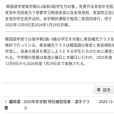
韩国语学堂每学期以2级和3级学生为对象，免费开设发音补充班
发音补充班是为了想要学习韩语发音以及发音规则、希望矫正自
发音的学生而开设的。本学期的课程于每周二和周四进行，将于
2025年12月9日至2026年1月29日开展。
韓国語学堂では毎学期2級~3級の学生を対象に発音補充クラス
無料で行っている。発音補充クラスは韓国語の発音と発音規則
学習し、自身の発音を矯正しようとする学生たちのために運営
れる。今学期の授業は毎週火曜日と木曜日に行われ、2025年度
12月9日から2026年度 1月29日まで実施される。
目次
前の文
2025年冬学期 特別補習授業：漢字クラ
2025-12
章
ス