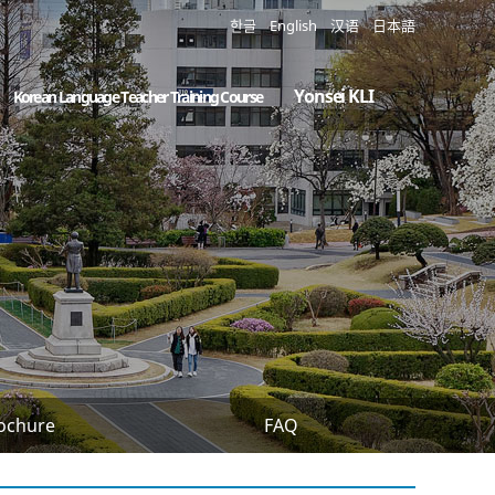
한글
English
汉语
日本語
Yonsei KLI
Korean Language Teacher Training Course
ochure
FAQ