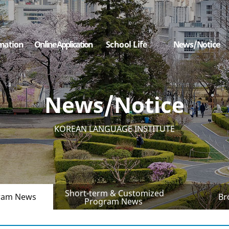
mation
Online Application
School Life
News/Notice
News/Notice
KOREAN LANGUAGE INSTITUTE
Short-term & Customized
ram News
Br
Program News