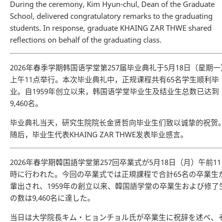
During the ceremony, Kim Hyun-chul, Dean of the Graduate
School, delivered congratulatory remarks to the graduating
students. In response, graduate KHAING ZAR THWE shared
reflections on behalf of the graduating class.
2026年春季学期韩国语学堂第257届毕业典礼于5月18日（星期一
上午11点举行。本次毕业典礼中，正规课程共有65名学生顺利毕
业。自1959年创立以来，韩国语学堂毕业生及结业生总数已达到
9,460名。
毕业典礼当天，研究生院院长金贤哲向毕业生们致以诚挚的祝贺
随后，毕业生代表KHAING ZAR THWE发表毕业感言。
2026年春学期韓国語学堂第257回卒業式が5月18日（月）午前11
時に行われた。今回の卒業式では正規課程で合計65名の卒業生
輩出され、1959年の創立以来、韓国語学堂の卒業生および修了
の数は9,460名に達した。
当日は大学院長キム・ヒョンチョル氏が卒業生に祝辞を述べ、