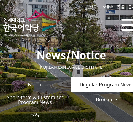
한글
English
汉语
日
News/Notice
KOREAN LANGUAGE INSTITUTE
Notice
Regular Program News
Short-term & Customized
Brochure
Program News
FAQ