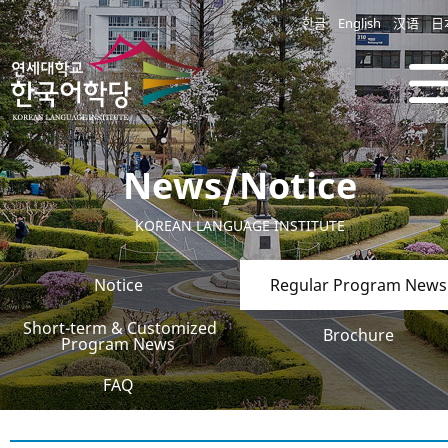
한글
English
汉语
日
News/Notice
KOREAN LANGUAGE INSTITUTE
Notice
Regular Program News
Short-term & Customized
Brochure
Program News
FAQ