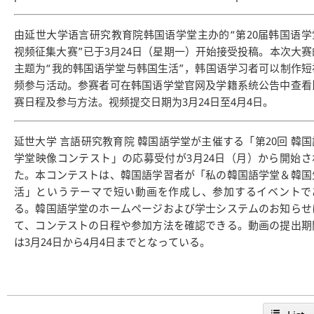
由延世大学语言研究教育院韩国语学堂主办的“第20届韩国语学
视频征集大赛”已于3月24日（星期一）开始接受投稿。本次大赛
主题为“我的韩国语学堂与韩国生活”，韩国语学习者可以制作短
频参与活动。参赛者可在韩国语学堂官网及学籍系统公告中查看
赛日程及参与方法。视频提交日期为3月24日至4月4日。
延世大学 言語研究教育院 韓国語学堂が主催する「第20回 韓国
学堂映像コンテスト」の応募受付が3月24日（月）から開始さ
た。本コンテストは、韓国語学習者が「私の韓国語学堂＆韓国
活」というテーマで短い動画を作成し、参加するイベントで
る。韓国語学堂のホームページおよび学士システムのお知らせ
て、コンテストの日程や参加方法を確認できる。動画の提出期
は3月24日から4月4日までとなっている。