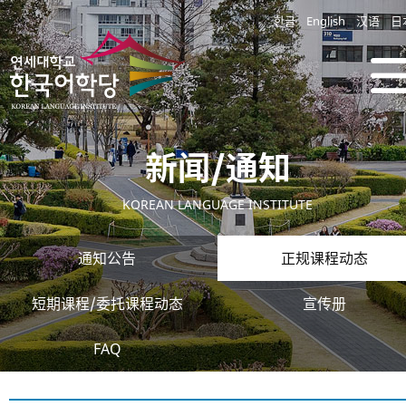
한글
English
汉语
日
新闻/通知
KOREAN LANGUAGE INSTITUTE
通知公告
正规课程动态
短期课程/委托课程动态
宣传册
FAQ