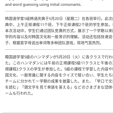
and word guessing using initial consonants.
韩国语学堂5级韩语庆典于5月20日（星期二）在各班举行。此次
典中，上午正规课程11个班、下午正规课程2个班的学生参加。
本次活动中，学生们通过团队竞赛的方式，展示了一个学期以来
学的内容以及对韩国文化和一般常识的理解。活动还包括快速说
子、根据首字母说出单词等多种团队游戏，现场气氛热烈。
韓国語学堂5級のハンマダンが5月20日（火）に各クラスで行わ
た。このハンマダンには午前の正規課程5級11クラスと午後の
規課程2クラスの学生が参加した。5級の課程で学習した内容や
国文化、一般常識に関する内容をクイズで競い合い、学生たち
チームに分かれて一学期の成果を披露した。また、「早口で文
を読む」「頭文字を見て単語を答える」などのさまざまな団体
ームも行われた。