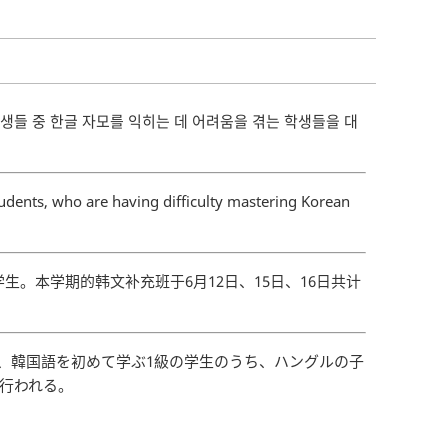
생들 중 한글 자모를 익히는 데 어려움을 겪는 학생들을 대
udents, who are having difficulty mastering Korean
。本学期的韩文补充班于6月12日、15日、16日共计
、韓国語を初めて学ぶ1級の学生のうち、ハングルの子
て行われる。