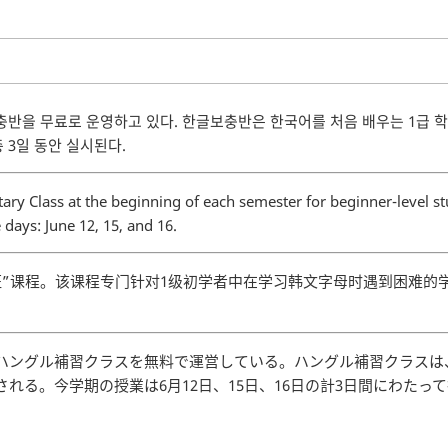
반을 무료로 운영하고 있다. 한글보충반은 한국어를 처음 배우는 1급 학
총 3일 동안 실시된다.
y Class at the beginning of each semester for beginner-level st
 days: June 12, 15, and 16.
”课程。该课程专门针对1级初学者中在学习韩文字母时遇到困难的学生
ハングル補習クラスを無料で運営している。ハングル補習クラスは
れる。今学期の授業は6月12日、15日、16日の計3日間にわたっ