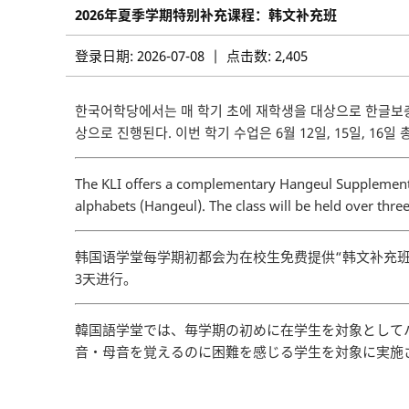
2026年夏季学期特别补充课程：韩文补充班
登录日期: 2026-07-08 | 点击数: 2,405
한국어학당에서는 매 학기 초에 재학생을 대상으로 한글보충
상으로 진행된다. 이번 학기 수업은 6월 12일, 15일, 16일 
The KLI offers a complementary Hangeul Supplementar
alphabets (Hangeul). The class will be held over three
韩国语学堂每学期初都会为在校生免费提供“韩文补充班
3天进行。
韓国語学堂では、毎学期の初めに在学生を対象として
音・母音を覚えるのに困難を感じる学生を対象に実施さ