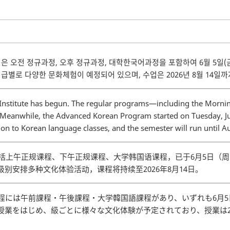
은 오전 정규과정, 오후 정규과정, 대학한국어과정을 포함하여 6월 5일(금
급별로 다양한 문화체험이 예정되어 있으며, 수업은 2026년 8월 14일까
nstitute has begun. The regular programs—including the Mornin
 Meanwhile, the Advanced Korean Program started on Tuesday, Ju
ition to Korean language classes, and the semester will run until A
包括上午正规课程、下午正规课程、大学韩国语课程，已于6月5日（
别安排多种文化体验活动，课程将持续至2026年8月14日。
課程には午前課程・午後課程・大学韓国語課程があり、いずれも6月
業をはじめ、級ごとに様々な文化体験が予定されており、授業は20