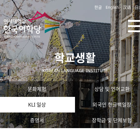
한글
English
汉语
日
학교생활
KOREAN LANGUAGE INSTITUTE
문화체험
상담 및 언어교환
KLI 일상
외국인 한글백일장
증명서
장학금 및 단체보험