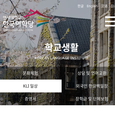
한글
English
汉语
日
학교생활
KOREAN LANGUAGE INSTITUTE
문화체험
상담 및 언어교환
KLI 일상
외국인 한글백일장
증명서
장학금 및 단체보험