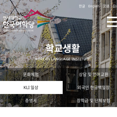
한글
English
汉语
日
학교생활
KOREAN LANGUAGE INSTITUTE
문화체험
상담 및 언어교환
KLI 일상
외국인 한글백일장
증명서
장학금 및 단체보험