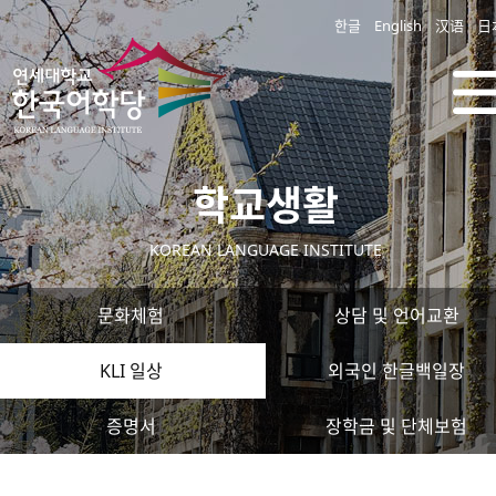
한글
English
汉语
日
학교생활
KOREAN LANGUAGE INSTITUTE
문화체험
상담 및 언어교환
KLI 일상
외국인 한글백일장
증명서
장학금 및 단체보험