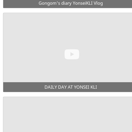
Gongom's diary YonseiKLI Vlog
DAILY DAY AT YONSEI KLI