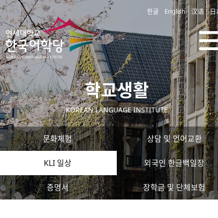
한글
English
汉语
日
학교생활
KOREAN LANGUAGE INSTITUTE
문화체험
상담 및 언어교환
KLI 일상
외국인 한글백일장
증명서
장학금 및 단체보험