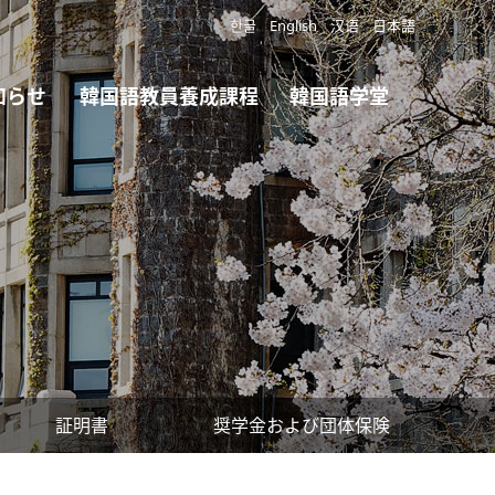
한글
English
汉语
日本語
知らせ
韓国語教員養成課程
韓国語学堂
証明書
奨学金および団体保険