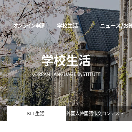
オンライン申請
学校生活
ニュース/お
学校生活
KOREAN LANGUAGE INSTITUTE
KLI 生活
外国人韓国語作文コンテスト