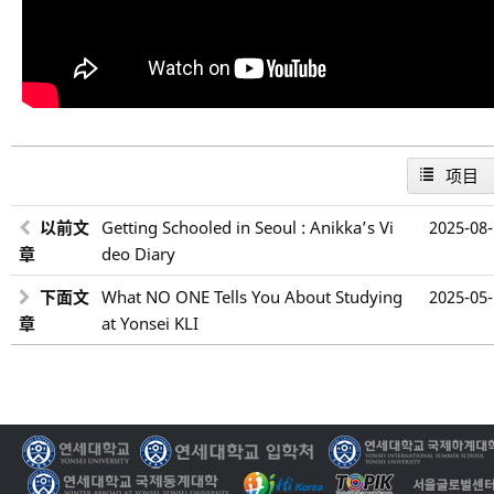
项目
以前文
Getting Schooled in Seoul : Anikka’s Vi
2025-08
章
deo Diary
下面文
What NO ONE Tells You About Studying
2025-05
章
at Yonsei KLI