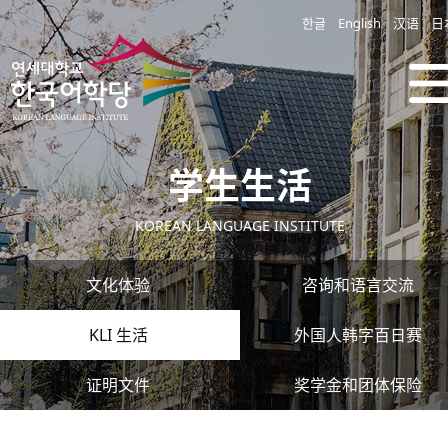
한글
English
汉语
日
学生生活
KOREAN LANGUAGE INSTITUTE
文化体验
咨询和语言交流
KLI 生活
外国人韩字百日赛
证明文件
奖学金和团体保险