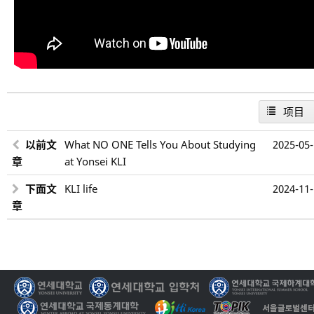
项目
以前文
What NO ONE Tells You About Studying
2025-05
章
at Yonsei KLI
下面文
KLI life
2024-11
章