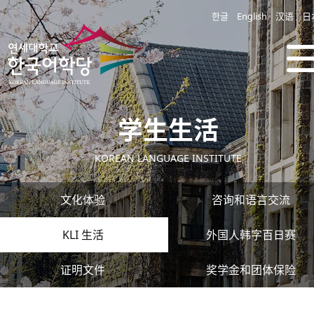
한글
English
汉语
日
学生生活
KOREAN LANGUAGE INSTITUTE
文化体验
咨询和语言交流
KLI 生活
外国人韩字百日赛
证明文件
奖学金和团体保险